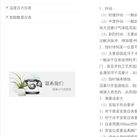
温度压力仪表
1．抖动：
（1）轻微抖动：一般
智能数显仪表
（2）中度抖动：一般
加大流量计气体阻尼器
（3）剧烈抖动：主要
法解决脉冲、增加缓冲
2．指针停到某一位置
（1）主要原因是浮子
一般由于仪表使用时开
门，直至开到工艺所选
金属管浮子流量计
，从
（2）指针轴承锈蚀
流量计开盖接线后，指
倒灌入表壳内，从而侵
3．测量误差大
（1）安装不符合要求
1）对于垂直安装仪表要
2）对于水平安装仪表要
3）仪表周围100mm
4）安装位置要远离阀门