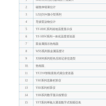
2
磁致伸缩液位计
3
LZZ(D)W微小型系列
4
导波雷达物位计
5
YF-HHC系列就地温度显示仪
6
YF-SBW系列一体化温度变送器
7
双金属指示热电阻
8
WSS系列双金属温度计
9
XSR90系列彩色无纸记录仪选型
10
热电阻
11
YF2318智能直联式液位变送器
12
YHJ系列流量积算仪
13
YHJ系列积算仪
14
YH6系列数字显示报警仪
15
YFT系列单输入通道数字式智能仪表